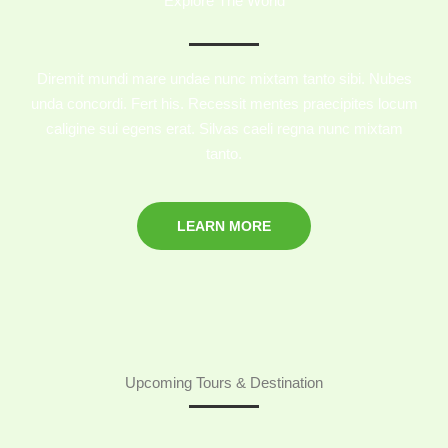
Explore The World
Diremit mundi mare undae nunc mixtam tanto sibi. Nubes
unda concordi. Fert his. Recessit mentes praecipites locum
caligine sui egens erat. Silvas caeli regna nunc mixtam
tanto.
LEARN MORE
Upcoming Tours & Destination